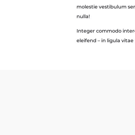
molestie vestibulum se
nulla!
Integer commodo interd
eleifend – in ligula vita