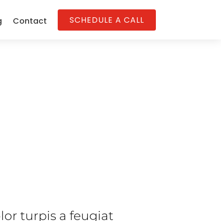
SCHEDULE A CALL
g
Contact
es
olor turpis a feugiat