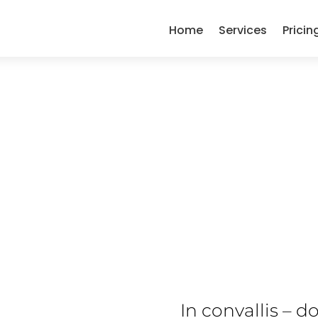
Home
Services
Pricin
ny Bsiness Quot
In convallis – d