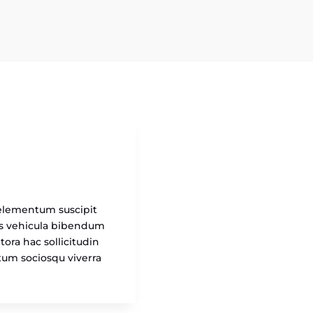
s elementum suscipit
tus vehicula bibendum
ora hac sollicitudin
ntum sociosqu viverra