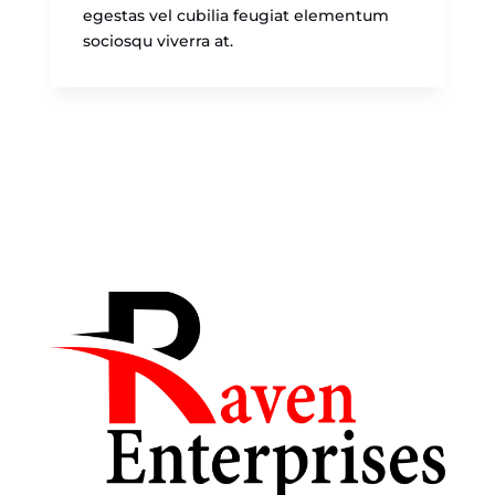
egestas vel cubilia feugiat elementum
sociosqu viverra at.