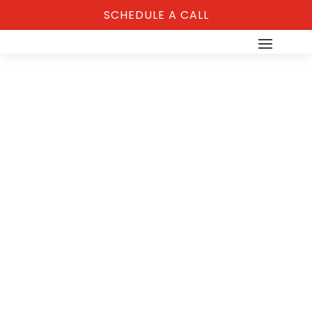
SCHEDULE A CALL
Top 40 Funny
Bsiness Quotes