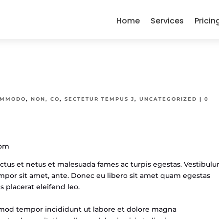
Home
Services
Pricin
OMMODO
,
NON, CO
,
SECTETUR TEMPUS J
,
UNCATEGORIZED
|
0
ctus et netus et malesuada fames ac turpis egestas. Vestibul
 tempor sit amet, ante. Donec eu libero sit amet quam egestas
s placerat eleifend leo.
usmod tempor incididunt ut labore et dolore magna